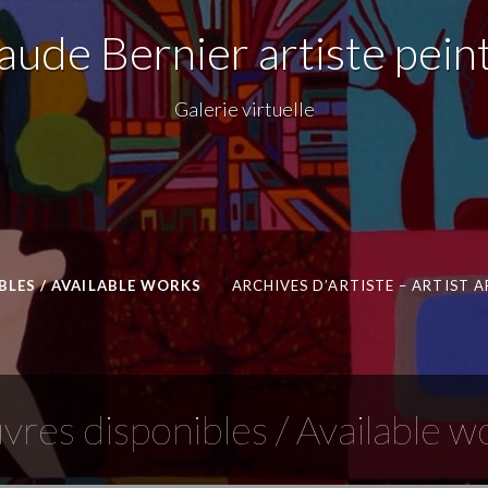
aude Bernier artiste pein
Galerie virtuelle
LES / AVAILABLE WORKS
ARCHIVES D’ARTISTE – ARTIST 
res disponibles / Available w