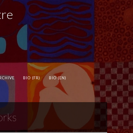
tre
ARCHIVE
BIO (FR)
BIO (EN)
orks